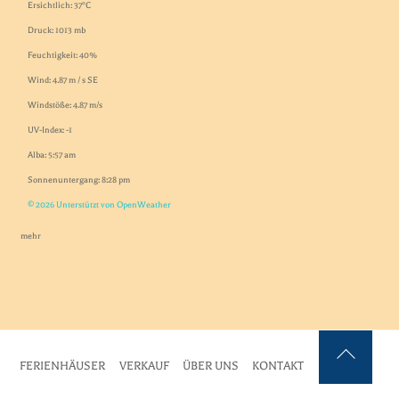
Ersichtlich: 37°C
Druck: 1013 mb
Feuchtigkeit: 40%
Wind: 4.87 m / s SE
Windstöße: 4.87 m/s
UV-Index: -1
Alba: 5:57 am
Sonnenuntergang: 8:28 pm
© 2026 Unterstützt von OpenWeather
mehr
FERIENHÄUSER
VERKAUF
ÜBER UNS
KONTAKT
Zurück
nach