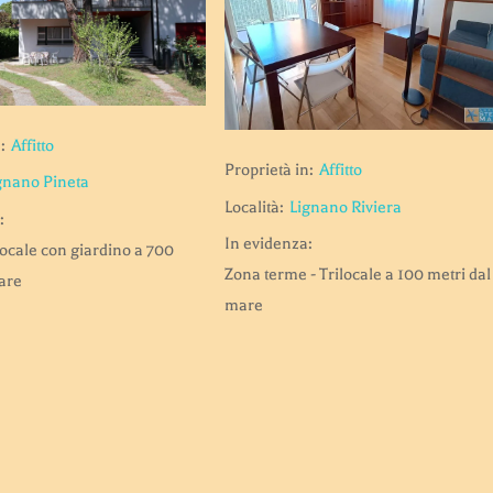
:
Affitto
Proprietà in:
Affitto
gnano Pineta
Località:
Lignano Riviera
:
In evidenza:
ilocale con giardino a 700
Zona terme - Trilocale a 100 metri dal
are
mare