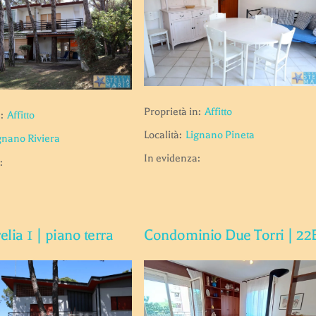
Proprietà in:
Affitto
:
Affitto
Località:
Lignano Pineta
gnano Riviera
In evidenza:
:
elia 1 | piano terra
Condominio Due Torri | 22