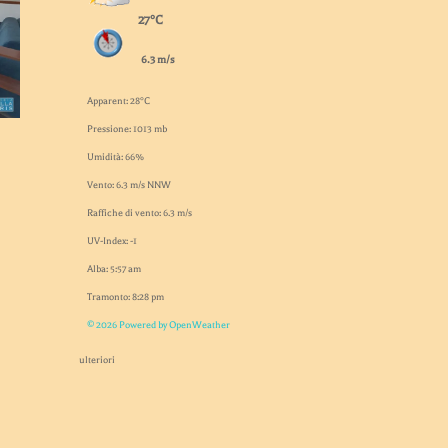
27°C
6.3 m/s
Apparent: 28°C
Pressione: 1013 mb
Umidità: 66%
Vento: 6.3 m/s NNW
Raffiche di vento: 6.3 m/s
UV-Index: -1
Alba: 5:57 am
Tramonto: 8:28 pm
© 2026 Powered by OpenWeather
ulteriori