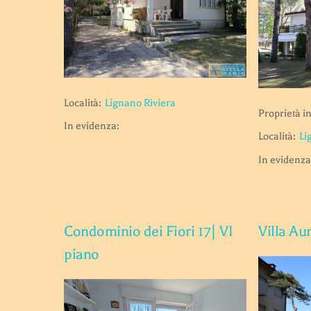
Località:
Lignano Riviera
Proprietà in
In evidenza:
Località:
Li
In evidenza
Condominio dei Fiori 17| VI
Villa Aur
piano