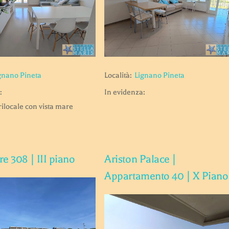
gnano Pineta
Località:
Lignano Pineta
:
In evidenza:
rilocale con vista mare
e 308 | III piano
Ariston Palace |
Appartamento 40 | X Piano