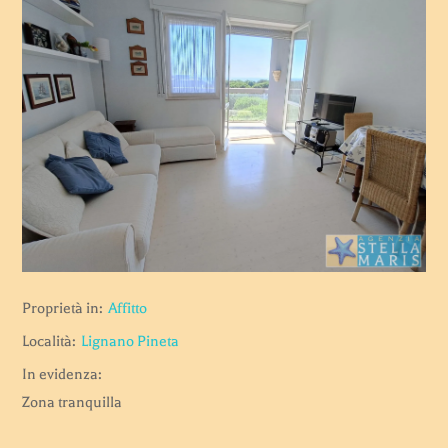
Proprietà in:
Affitto
Località:
Lignano Pineta
In evidenza:
Zona tranquilla