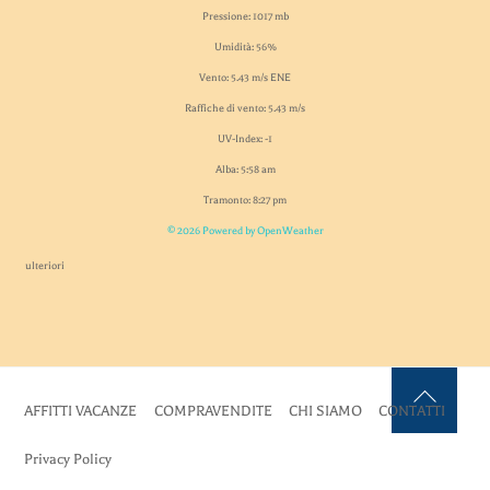
Pressione: 1017 mb
Umidità: 56%
Vento: 5.43 m/s ENE
Raffiche di vento: 5.43 m/s
UV-Index: -1
Alba: 5:58 am
Tramonto: 8:27 pm
© 2026 Powered by OpenWeather
ulteriori
AFFITTI VACANZE
COMPRAVENDITE
CHI SIAMO
CONTATTI
Back
To
Privacy Policy
Top