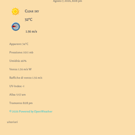
Agosto 7, 2026, 8:08 pm
Clear sky
32°C
1.56 m/s
Apparent: 34°C
Pressione: 1011 mb
Umidità: 46%
Vento: 1.56 m/s W
Raffiche di vento: 1.56 m/s
UV-Index: -1
Alba: 5:57 am
Tramonto: 8:28 pm
© 2026 Powered by OpenWeather
ulteriori