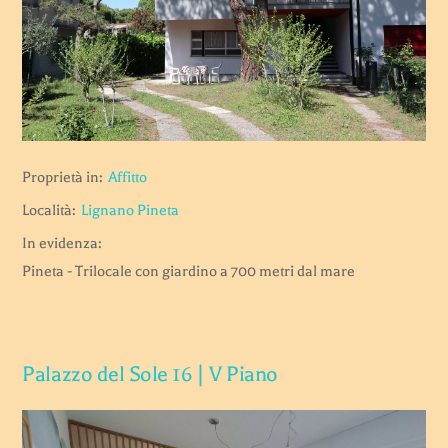
Proprietà in:
Affitto
Località:
Lignano Pineta
In evidenza:
Pineta - Trilocale con giardino a 700 metri dal mare
Palazzo del Sole 16 | V Piano