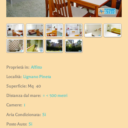
Proprietà in:
Affitto
Località:
Lignano Pineta
Superficie: Mq
40
Distanza dal mare:
= < 500 metri
Camere:
1
Aria Condizionata:
Si
Posto Auto:
Si