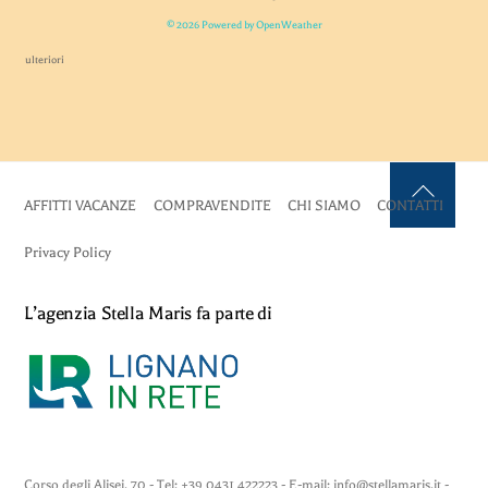
© 2026 Powered by OpenWeather
ulteriori
AFFITTI VACANZE
COMPRAVENDITE
CHI SIAMO
CONTATTI
Back
To
Privacy Policy
Top
L’agenzia Stella Maris fa parte di
Corso degli Alisei, 70 - Tel: +39 0431 422223 - E-mail: info@stellamaris.it -