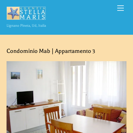
Skip
Men
to
content
Lignano Pineta, Ud, Italia
Condominio Mab | Appartamento 3