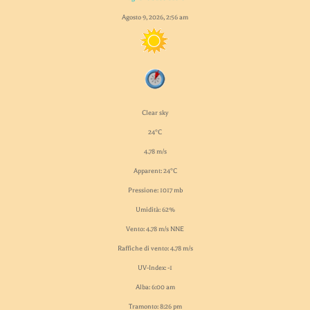
Agosto 9, 2026, 2:56 am
Clear sky
24°C
4.78 m/s
Apparent: 24°C
Pressione: 1017 mb
Umidità: 62%
Vento: 4.78 m/s NNE
Raffiche di vento: 4.78 m/s
UV-Index: -1
Alba: 6:00 am
Tramonto: 8:26 pm