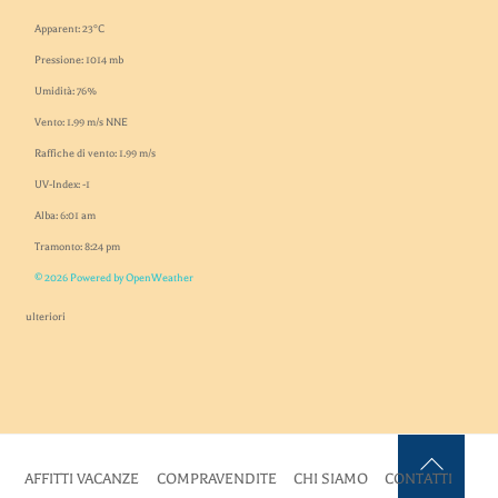
Apparent: 23°C
Pressione: 1014 mb
Umidità: 76%
Vento: 1.99 m/s NNE
Raffiche di vento: 1.99 m/s
UV-Index: -1
Alba: 6:01 am
Tramonto: 8:24 pm
© 2026 Powered by OpenWeather
ulteriori
AFFITTI VACANZE
COMPRAVENDITE
CHI SIAMO
CONTATTI
Back