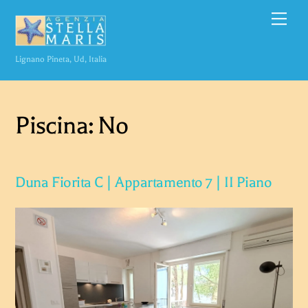
Skip
Men
to
content
Lignano Pineta, Ud, Italia
Piscina:
No
Duna Fiorita C | Appartamento 7 | II Piano