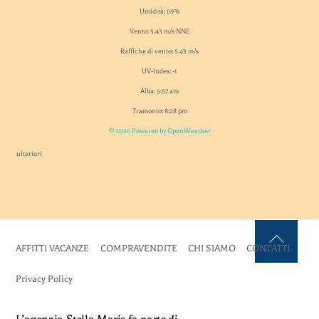
Umidità: 69%
Vento: 5.43 m/s NNE
Raffiche di vento: 5.43 m/s
UV-Index: -1
Alba: 5:57 am
Tramonto: 8:28 pm
© 2026 Powered by OpenWeather
ulteriori
AFFITTI VACANZE
COMPRAVENDITE
CHI SIAMO
CONTATTI
Back
To
Privacy Policy
Top