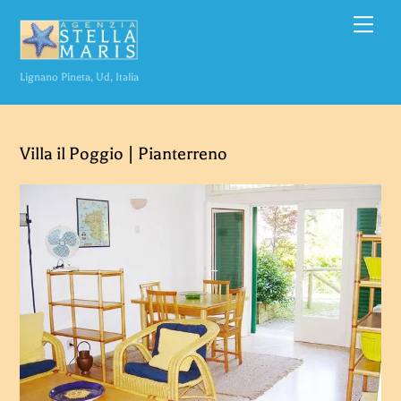
Skip
Men
to
content
Lignano Pineta, Ud, Italia
Villa il Poggio | Pianterreno