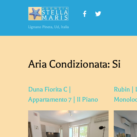
Skip
to
content
Lignano Pineta, Ud, Italia
Aria Condizionata:
Si
Duna Fiorita C |
Rubin | 
Appartamento 7 | II Piano
Monoloc