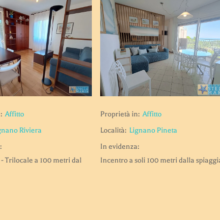
Proprietà in:
Affitto
:
Affitto
Località:
Lignano Pineta
gnano Riviera
In evidenza:
:
Incentro a soli 100 metri dalla spiaggi
- Trilocale a 100 metri dal