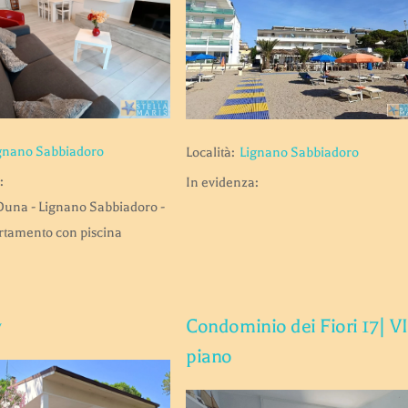
gnano Sabbiadoro
Località:
Lignano Sabbiadoro
:
In evidenza:
Duna - Lignano Sabbiadoro -
artamento con piscina
y
Condominio dei Fiori 17| VI
piano