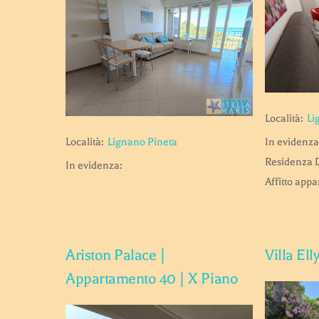
Località:
Li
Località:
Lignano Pineta
In evidenza
Residenza 
In evidenza:
Affitto app
Ariston Palace |
Villa Ell
Appartamento 40 | X Piano