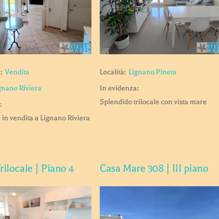
:
Vendita
Località:
Lignano Pineta
gnano Riviera
In evidenza:
Splendido trilocale con vista mare
:
in vendita a Lignano Riviera
rilocale | Piano 4
Casa Mare 308 | III piano