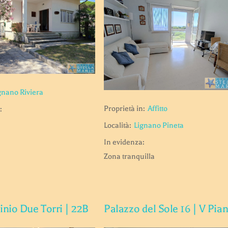
gnano Riviera
Proprietà in:
Affitto
:
Località:
Lignano Pineta
In evidenza:
Zona tranquilla
nio Due Torri | 22B
Palazzo del Sole 16 | V Pia