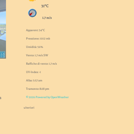
31°C
1.7 m/s
Apparent: 34°C
Pressione: 1012 mb
Umidità: 56%
Vento: 1.7 m/s SW
Raffiche di vento: 1.7 m/s
UV-Index: -1
Alba: 5:57 am
Tramonto: 8:28 pm
a
© 2026 Powered by OpenWeather
ulteriori