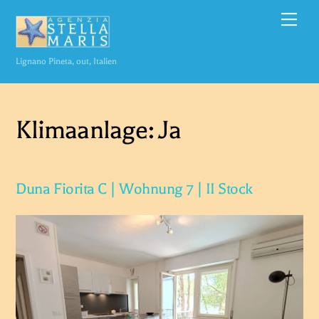
Zum
Spei
Inhalt
springen
Lignano Pineta, out, Italien
Klimaanlage:
Ja
Duna Fiorita C | Wohnung 7 | II Stock