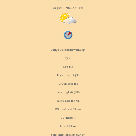
August 8, 2026, 5:28 am
Aufgelockerte Bewölkung
23°C
6.08 m/s
Ersichtlich: 24°C
Druck: 1016 mb
Feuchtigkeit: 78%
Wind: 6.08 m / NE
Windstöße: 6.08 m/s
UV-Index: -1
Alba: 5:58 am
Sonnenuntergang: 8:27 pm