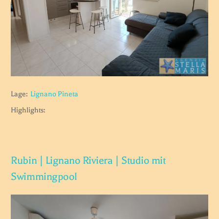
Lage:
Lignano Pineta
Highlights:
Rubin | Lignano Riviera | Studio mit
Swimmingpool