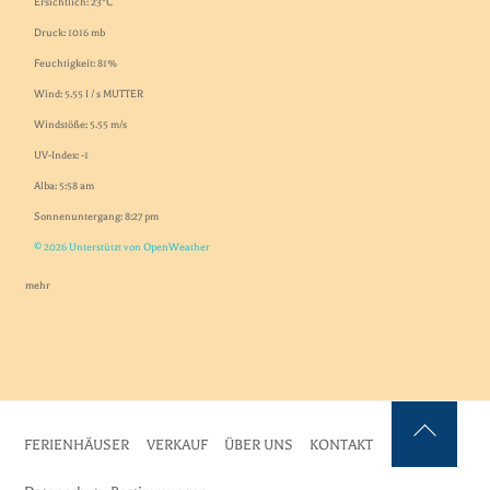
Ersichtlich: 23°C
Druck: 1016 mb
Feuchtigkeit: 81%
Wind: 5.55 I / s MUTTER
Windstöße: 5.55 m/s
UV-Index: -1
Alba: 5:58 am
Sonnenuntergang: 8:27 pm
© 2026 Unterstützt von OpenWeather
mehr
FERIENHÄUSER
VERKAUF
ÜBER UNS
KONTAKT
Zurück
nach