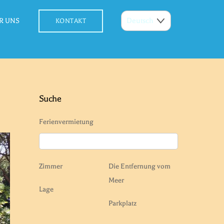
R UNS
KONTAKT
Suche
Ferienvermietung
Zimmer
Die Entfernung vom
Meer
Lage
Parkplatz