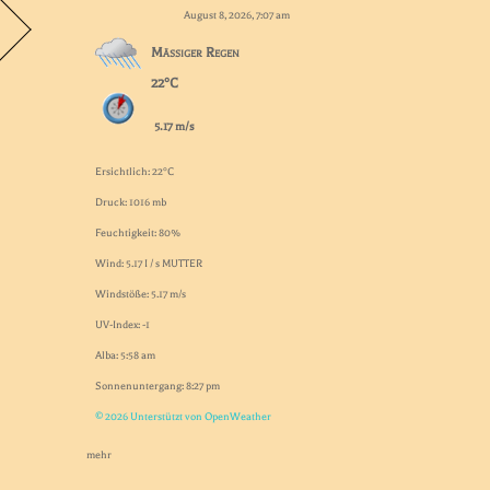
August 8, 2026, 7:07 am
Mäßiger Regen
22°C
5.17 m/s
Ersichtlich: 22°C
Druck: 1016 mb
Feuchtigkeit: 80%
Wind: 5.17 I / s MUTTER
Windstöße: 5.17 m/s
UV-Index: -1
Alba: 5:58 am
Sonnenuntergang: 8:27 pm
© 2026 Unterstützt von OpenWeather
mehr