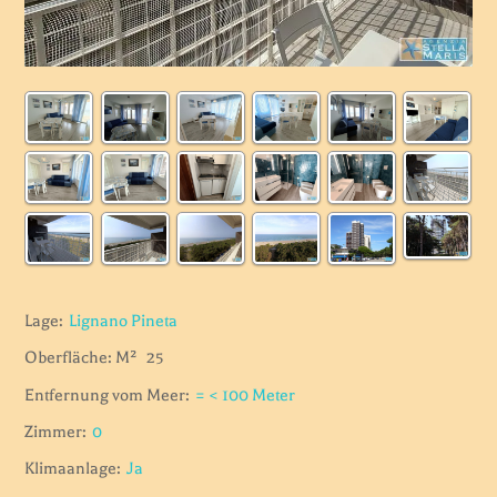
Lage:
Lignano Pineta
Oberfläche: M²
25
Entfernung vom Meer:
= < 100 Meter
Zimmer:
0
Klimaanlage:
Ja