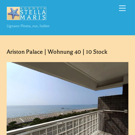
Zum
Spei
Inhalt
springen
Lignano Pineta, out, Italien
Ariston Palace | Wohnung 40 | 10 Stock