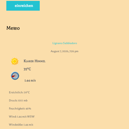
einreichen
Meteo
Lignano Sabbiadoro
August 7, 2026, 7:26 pm
Klarer Himmel
35°C
1.44 m/s
Ersichtlich: 39°C
Druck: 1011 mb
Feuchtigkeit: 46%
Wind: 1.44 m/s WSW
Windstöße: 1.44 m/s