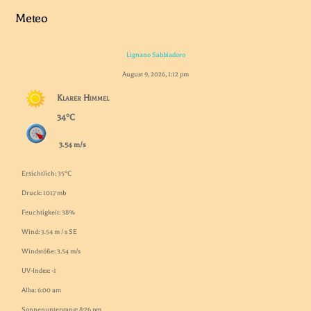
Meteo
Lignano Sabbiadoro
August 9, 2026, 1:12 pm
Klarer Himmel
34°C
3.54 m/s
Ersichtlich: 35°C
Druck: 1017 mb
Feuchtigkeit: 38%
Wind: 3.54 m / s SE
Windstöße: 3.54 m/s
UV-Index: -1
Alba: 6:00 am
Sonnenuntergang: 8:26 pm