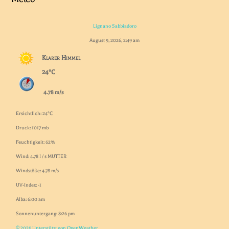
Lignano Sabbiadoro
August 9, 2026, 2:49 am
Klarer Himmel
24°C
4.78 m/s
Ersichtlich: 24°C
Druck: 1017 mb
Feuchtigkeit: 62%
Wind: 4.78 I / s MUTTER
Windstöße: 4.78 m/s
UV-Index: -1
Alba: 6:00 am
Sonnenuntergang: 8:26 pm
© 2026 Unterstützt von OpenWeather