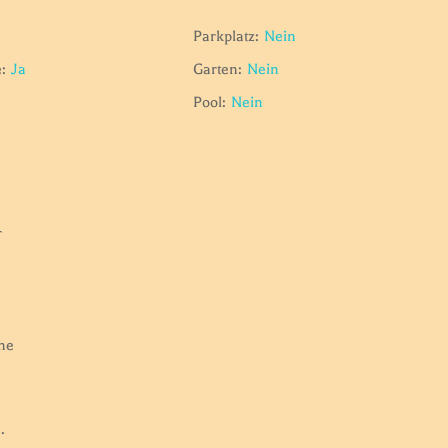
Parkplatz:
Nein
:
Ja
Garten:
Nein
Pool:
Nein
r
ine
.