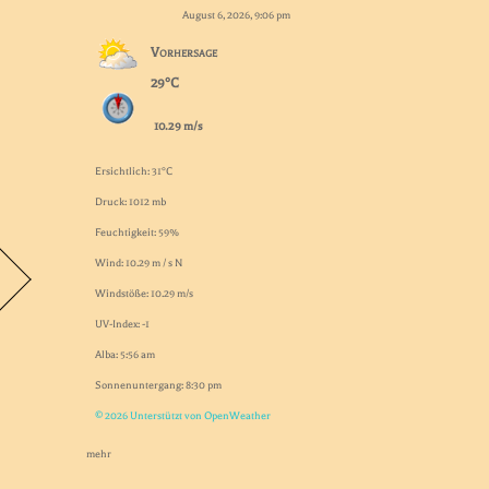
August 6, 2026, 9:06 pm
Vorhersage
29°C
10.29 m/s
Ersichtlich: 31°C
Druck: 1012 mb
Feuchtigkeit: 59%
Wind: 10.29 m / s N
Windstöße: 10.29 m/s
UV-Index: -1
Alba: 5:56 am
Sonnenuntergang: 8:30 pm
© 2026 Unterstützt von OpenWeather
mehr