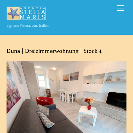
Zum
Spei
Inhalt
springen
Lignano Pineta, out, Italien
Duna | Dreizimmerwohnung | Stock 4