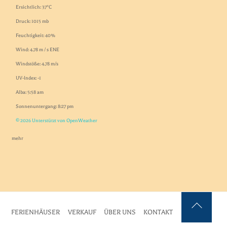
Ersichtlich: 37°C
Druck: 1015 mb
Feuchtigkeit: 40%
Wind: 4.78 m / s ENE
Windstöße: 4.78 m/s
UV-Index: -1
Alba: 5:58 am
Sonnenuntergang: 8:27 pm
© 2026 Unterstützt von OpenWeather
mehr
FERIENHÄUSER
VERKAUF
ÜBER UNS
KONTAKT
Zurück