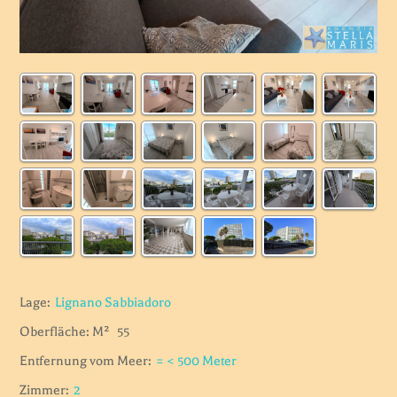
Lage:
Lignano Sabbiadoro
Oberfläche: M²
55
Entfernung vom Meer:
= < 500 Meter
Zimmer:
2