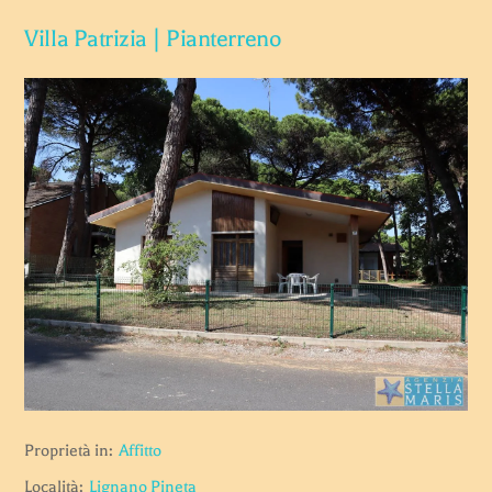
Villa Patrizia | Pianterreno
Proprietà in:
Affitto
Località:
Lignano Pineta