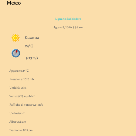
Meteo
Lignano Sabbiadoro
Agosto 8, 2026, 3:39 am
Clear sky
24°C
9.23 m/s
Apparent: 25°C
Pressione: 1016 mb
Umidità: 76%
Vento: 9.23 m/s NNE
Raffiche di vento: 9.23 m/s
UV-Index: -1
Alba: 5:58 am
Tramonto: 8:27 pm