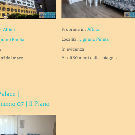
Proprietà in:
Affitto
:
Affitto
Località:
Lignano Pineta
gnano Pineta
In evidenza:
:
A soli 50 metri dalla spiaggia
etri dal mare
Palace |
ento 07 | II Piano