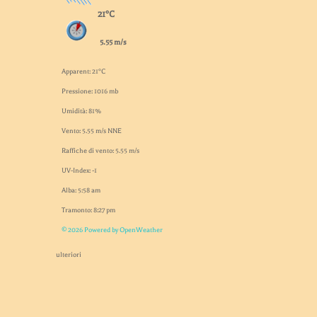
21°C
5.55 m/s
Apparent: 21°C
Pressione: 1016 mb
Umidità: 81%
Vento: 5.55 m/s NNE
Raffiche di vento: 5.55 m/s
UV-Index: -1
Alba: 5:58 am
Tramonto: 8:27 pm
© 2026 Powered by OpenWeather
ulteriori