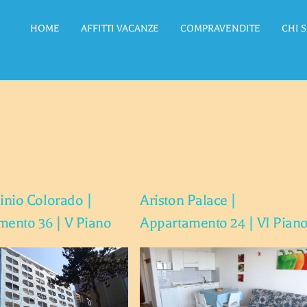
HOME
AFFITTI VACANZE
COMPRAVENDITE
CHI 
nio Colorado |
Ariston Palace |
mento 36 | V Piano
Appartamento 24 | VI Pian