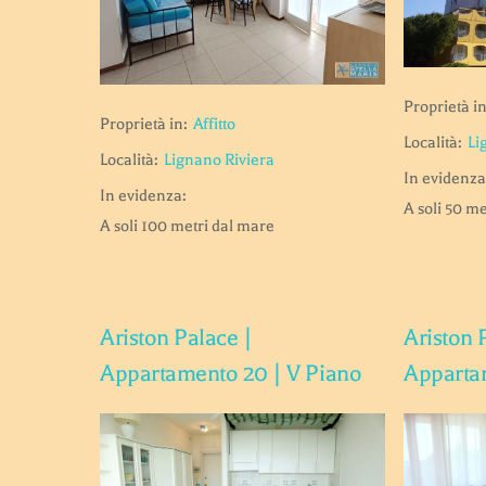
Proprietà in
Proprietà in:
Affitto
Località:
Li
Località:
Lignano Riviera
In evidenza
In evidenza:
A soli 50 m
A soli 100 metri dal mare
Ariston Palace |
Ariston 
Appartamento 20 | V Piano
Appartam