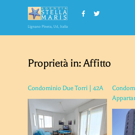
Skip
to
content
Lignano Pineta, Ud, Italia
Proprietà in:
Affitto
Condominio Due Torri | 42A
Condomi
Apparta